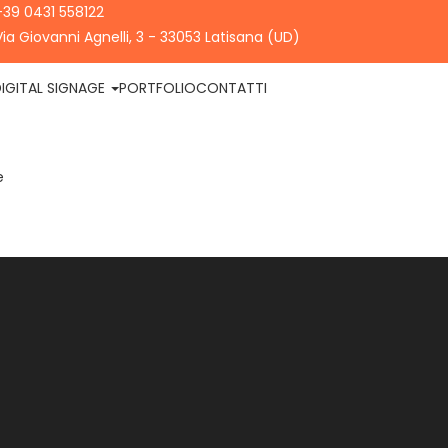
+39 0431 558122
Via Giovanni Agnelli, 3 - 33053 Latisana (UD)
IGITAL SIGNAGE
PORTFOLIO
CONTATTI