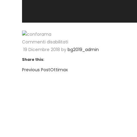
su
Commenti disabilitati
Conforama
19 Dicembre 2018
by
bg2019_admin
Share this:
Previous Post
Ottimax