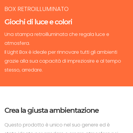
BOX RETROILLUMINATO
Giochi di luce e colori
Una stampa retroilluminata che regala luce e
atmosfera.
Il Light Box è ideale per rinnovare tutti gli ambienti
grazie alla sua capacità di impreziosire e al tempo
stesso, arredare.
Crea la giusta ambientazione
Questo prodotto è unico nel suo genere ed è