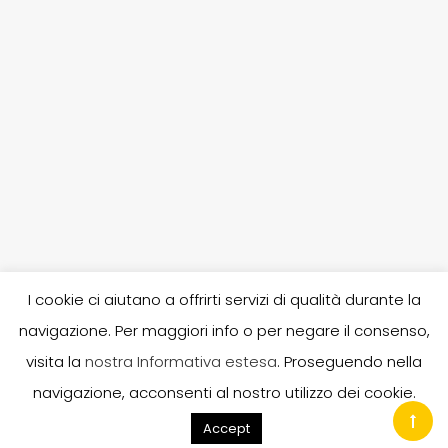
I cookie ci aiutano a offrirti servizi di qualità durante la
navigazione. Per maggiori info o per negare il consenso,
P. IVA 02253380303, R.E.A. 246682, A.I.A. 80030, N. iscr. Reg.
visita la
nostra Informativa estesa
. Proseguendo nella
Imprese UD 02253380303, Capitale sociale i.v.: 10.400,00 -
navigazione, acconsenti al nostro utilizzo dei cookie.
info@gruppobost.it © 2020 Bost Group S.r.l.
Accept