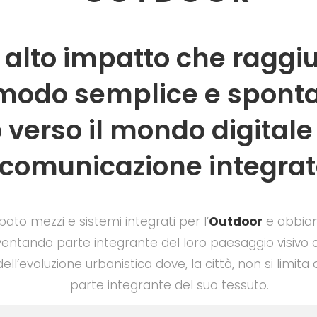
 alto impatto che raggi
 modo semplice e spont
verso il mondo digitale 
comunicazione integrat
pato mezzi e sistemi integrati per l’
Outdoor
e abbiam
ventando parte integrante del loro paesaggio visivo q
dell’evoluzione urbanistica dove, la città, non si limi
parte integrante del suo tessuto.