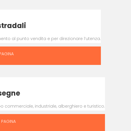
stradali
nto al punto vendita e per direzionare l’utenza.
 PAGINA
segne
po commerciale, industriale, alberghiero e turistico.
A PAGINA