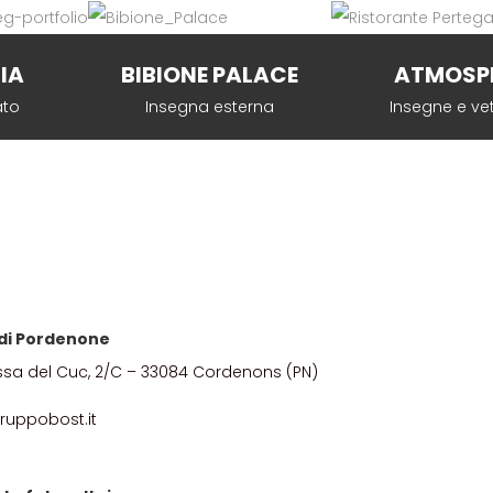
ZIA
BIBIONE PALACE
ATMOSP
ato
Insegna esterna
Insegne e ve
e di Pordenone
ssa del Cuc, 2/C – 33084 Cordenons (PN)
ruppobost.it