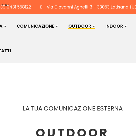
39 0431 558122
Via Giovanni Agnelli, 3 - 33053 Latisana (U
DA
COMUNICAZIONE
OUTDOOR
INDOOR
ATTI
LA TUA COMUNICAZIONE ESTERNA
OUTDOOR