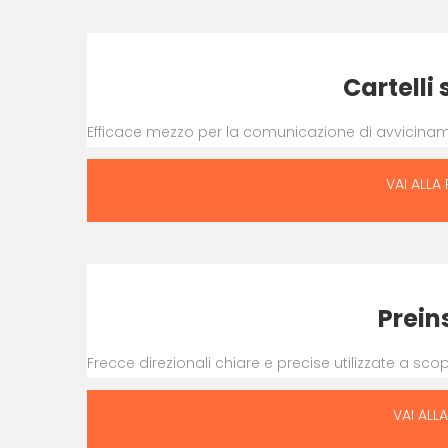
Cartelli 
Efficace mezzo per la comunicazione di avviciname
VAI ALLA
Prein
Frecce direzionali chiare e precise utilizzate a sco
VAI ALL