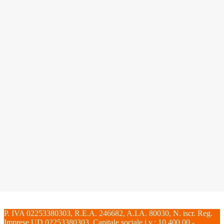
P. IVA 02253380303, R.E.A. 246682, A.I.A. 80030, N. iscr. Reg.
Imprese UD 02253380303, Capitale sociale i.v.: 10.400,00 -