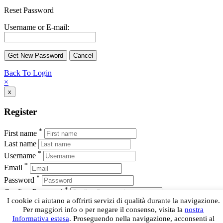
Reset Password
Username or E-mail:
Back To Login
×
x
Register
*
First name
Last name
*
Username
*
Email
*
Password
*
Confirm Password
I cookie ci aiutano a offrirti servizi di qualità durante la navigazione.
Register
Per maggiori info o per negare il consenso, visita la
nostra
Informativa estesa
. Proseguendo nella navigazione, acconsenti al