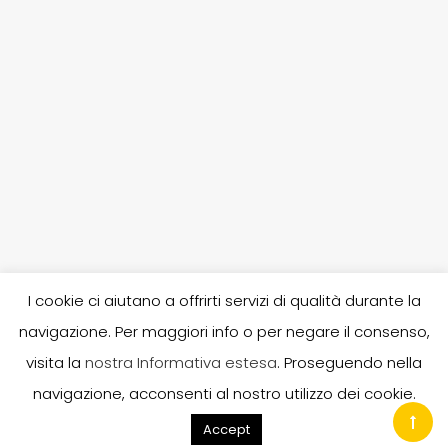
I cookie ci aiutano a offrirti servizi di qualità durante la
navigazione. Per maggiori info o per negare il consenso,
P. IVA 02253380303, R.E.A. 246682, A.I.A. 80030, N. iscr. Reg.
visita la
nostra Informativa estesa
. Proseguendo nella
Imprese UD 02253380303, Capitale sociale i.v.: 10.400,00 -
navigazione, acconsenti al nostro utilizzo dei cookie.
info@gruppobost.it © 2020 Bost Group S.r.l.
Accept