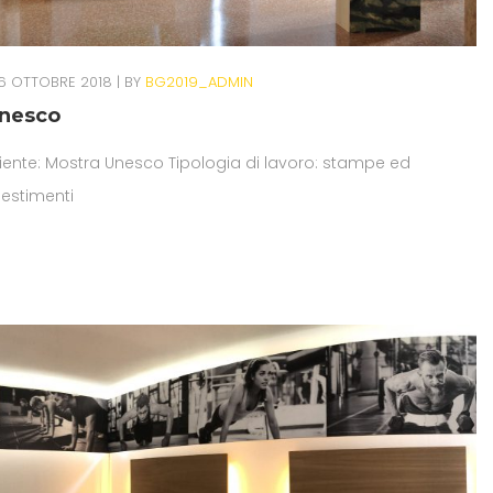
6 OTTOBRE 2018
BY
BG2019_ADMIN
nesco
iente: Mostra Unesco Tipologia di lavoro: stampe ed
lestimenti