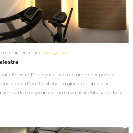
6 OTTOBRE 2018
BY
BG2019_ADMIN
alestra
iente: Palestra Tipologia di lavoro: stampa per porte e
nnelli pareti Caratteristiche: Un gioco di luci soffuse
ricchisce le stampe in bianco e nero installate su porte e
reti.