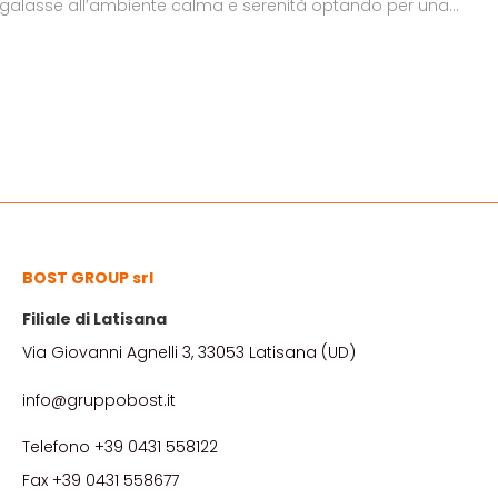
egalasse all’ambiente calma e serenità optando per una
ampa con elementi naturali dai toni verdi.
BOST GROUP srl
Filiale di Latisana
Via Giovanni Agnelli 3, 33053 Latisana (UD)
info@gruppobost.it
Telefono +39 0431 558122
Fax +39 0431 558677