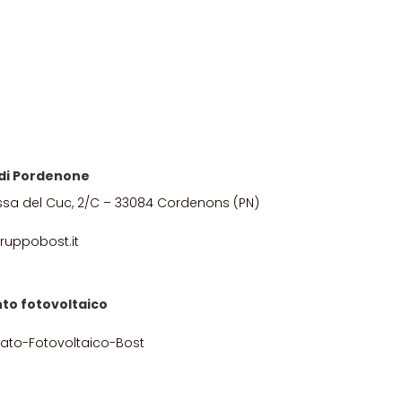
e di Pordenone
ssa del Cuc, 2/C – 33084 Cordenons (PN)
ruppobost.it
to fotovoltaico