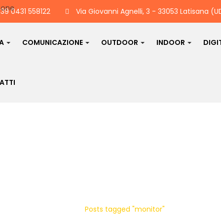
39 0431 558122
Via Giovanni Agnelli, 3 - 33053 Latisana (U
DA
COMUNICAZIONE
OUTDOOR
INDOOR
DIGI
ATTI
Posts tagged "monitor
Home /
Posts tagged "monitor"