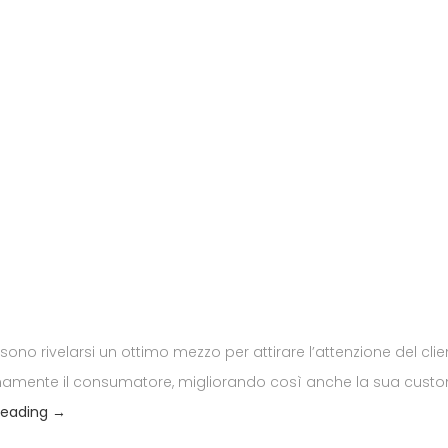
ossono rivelarsi un ottimo mezzo per attirare l’attenzione del cl
pienamente il consumatore, migliorando così anche la sua custome
I sistemi Digital Signage
reading
→