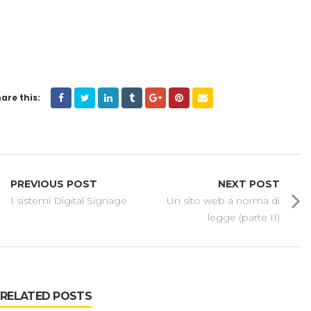
are this:
PREVIOUS POST
NEXT POST
I sistemi Digital Signage
Un sito web a norma di
legge (parte II)
RELATED POSTS