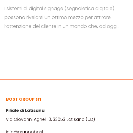
I sistemi di digital signage (segnaletica digitale)
possono rivelarsi un ottimo mezzo per attirare
l’attenzione del cliente in un mondo che, ad oggi,
è ridondante di stimoli. La segnaletica digitale,
inoltre, coinvolge pienamente il consumatore,
migliorando così anche la sua customer
experience. Ma di cosa si tratta? Il digital signage
è una forma di comunicazione …
Continue
I
reading
→
sistemi
Digital
BOST GROUP srl
Signage
Filiale di Latisana
Via Giovanni Agnelli 3, 33053 Latisana (UD)
info@gruppobost.it